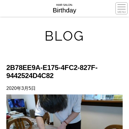
MENU
BLOG
2B78EE9A-E175-4FC2-827F-
9442524D4C82
2020年3月5日