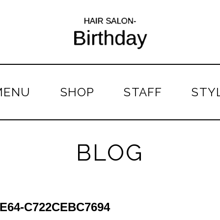
MENU
SHOP
STAFF
STY
BLOG
8E64-C722CEBC7694